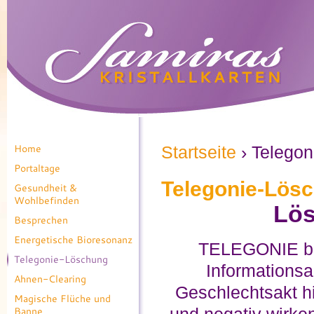
Home
Startseite
› Telego
Portaltage
Telegonie-Lös
Gesundheit &
Wohlbefinden
Lös
Besprechen
Energetische Bioresonanz
TELEGONIE bez
Telegonie-Löschung
Informationsa
Ahnen-Clearing
Geschlechtsakt h
Magische Flüche und
Banne