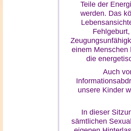
Teile der Energ
werden. Das k
Lebensansicht
Fehlgeburt,
Zeugungsunfähigke
einem Menschen be
die energetis
Auch vo
Informationsabdr
unsere Kinder we
In dieser Sitz
sämtlichen Sexual
eigenen Hinterla