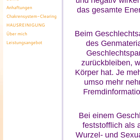
und negativ wirke
Anhaftungen
das gesamte Ener
Chakrensystem-Clearing
HAUSREINIGUNG
Beim Geschlechtsa
Über mich
des Genmateria
Leistungsangebot
Geschlechtspar
zurückbleiben, wa
Körper hat. Je me
umso mehr nehm
Fremdinformatio
Bei einem Geschl
feststofflich a
Wurzel- und Sexua